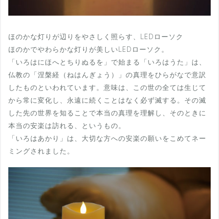
ほのかな灯りが辺りをやさしく照らす、LEDローソク
ほのかでやわらかな灯りが美しいLEDローソク。
「いろはにほへとちりぬるを」で始まる「いろはうた」は、
仏教の「涅槃経（ねはんぎょう）」の真理をひらがなで意訳
したものといわれています。意味は、この世の全ては生じて
から常に変化し、永遠に続くことはなく必ず滅する。その滅
した先の世界を知ることで本当の真理を理解し、そのときに
本当の安楽は訪れる、というもの。
「いろはあかり」は、大切な方への安楽の願いをこめてネー
ミングされました。