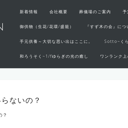
新着情報
会社概要
葬儀場のご案内
予
N
御供物（生花/花環/盛籠）
『すず木の会』につ
手元供養～大切な思い出はここに。
Sotto
和ろうそく~1/fゆらぎの光の癒し
ワンランク上
いらないの？
の？