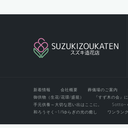
新着情報
会社概要
葬儀場のご案内
御供物（生花/花環/盛籠）
『すず木の会』
手元供養～大切な思い出はここに。
Sott
和ろうそく~1/fゆらぎの光の癒し
ワンラン