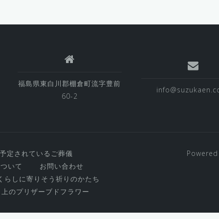
福島県東白川郡棚倉町流字豊前
info@suzukaen.co
60-2
予定されているご葬儀
Powered
について
お問い合わせ
o~くらしに寄りそう祈りのかたち
ク上のプリザーブドフラワー