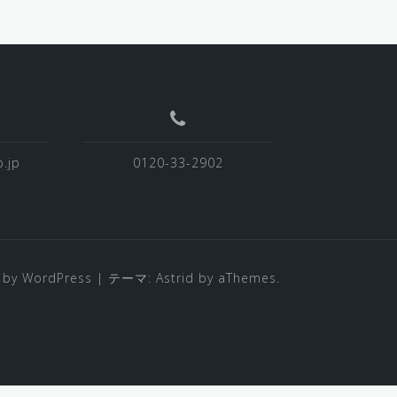
.jp
0120-33-2902
 by WordPress
|
テーマ:
Astrid
by aThemes.