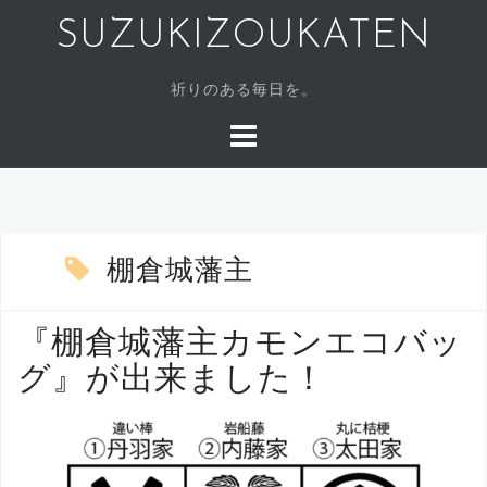
SUZUKIZOUKATEN
祈りのある毎日を。
棚倉城藩主
『棚倉城藩主カモンエコバッ
グ』が出来ました！