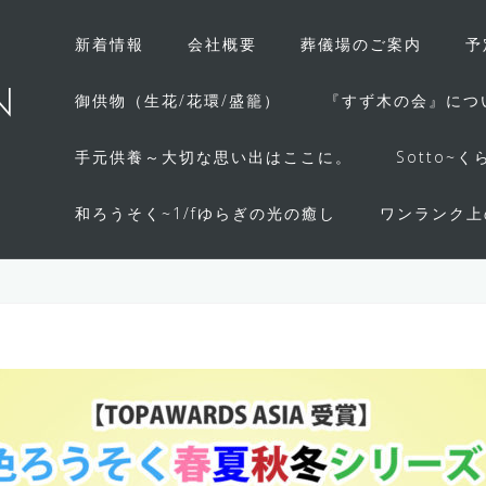
新着情報
会社概要
葬儀場のご案内
予
N
御供物（生花/花環/盛籠）
『すず木の会』につ
手元供養～大切な思い出はここに。
Sotto
和ろうそく~1/fゆらぎの光の癒し
ワンランク上