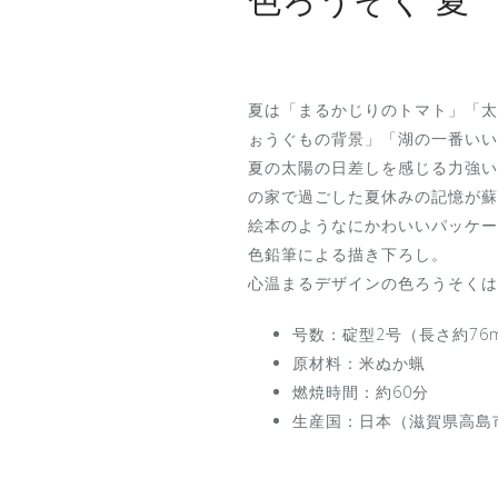
色ろうそく 夏
夏は「まるかじりのトマト」「太
ぉうぐもの背景」「湖の一番いい
夏の太陽の日差しを感じる力強い
の家で過ごした夏休みの記憶が蘇
絵本のようなにかわいいパッケー
色鉛筆による描き下ろし。
心温まるデザインの色ろうそくは
号数：碇型2号（長さ約76
原材料：米ぬか蝋
燃焼時間：約60分
生産国：日本（滋賀県高島