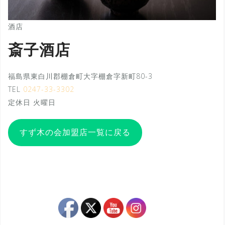
酒店
斎子酒店
福島県東白川郡棚倉町大字棚倉字新町80-3
TEL
0247-33-3302
定休日 火曜日
すず木の会加盟店一覧に戻る