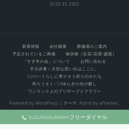
0120-33-2902
新着情報
会社概要
葬儀場のご案内
予定されているご葬儀
御供物（生花/花環/盛籠）
『すず木の会』について
お問い合わせ
手元供養～大切な思い出はここに。
Sotto~くらしに寄りそう祈りのかたち
和ろうそく~1/fゆらぎの光の癒し
ワンランク上のプリザーブドフラワー
Powered by WordPress
|
テーマ:
Astrid
by aThemes.
suzukizoukatenフリーダイヤル